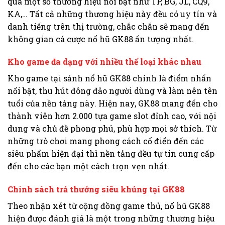
qua một số thương hiệu nổi bật như TP, BG, JL, CQ9,
KA,… Tất cả những thương hiệu này đều có uy tín và
danh tiếng trên thị trường, chắc chắn sẽ mang đến
không gian cá cược nổ hũ GK88 ấn tượng nhất.
Kho game đa dạng với nhiều thể loại khác nhau
Kho game tại sảnh nổ hũ GK88 chính là điểm nhấn
nổi bật, thu hút đông đảo người dùng và làm nên tên
tuổi của nền tảng này. Hiện nay, GK88 mang đến cho
thành viên hơn 2.000 tựa game slot đỉnh cao, với nội
dung và chủ đề phong phú, phù hợp mọi sở thích. Từ
những trò chơi mang phong cách cổ điển đến các
siêu phẩm hiện đại thì nền tảng đều tự tin cung cấp
đến cho các bạn một cách trọn vẹn nhất.
Chính sách trả thưởng siêu khủng tại GK88
Theo nhận xét từ cộng đồng game thủ, nổ hũ GK88
hiện được đánh giá là một trong những thương hiệu