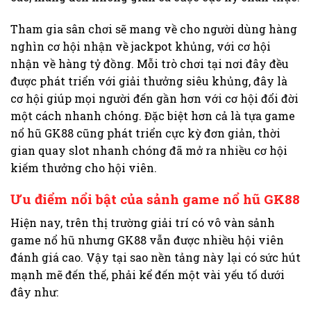
Tham gia sân chơi sẽ mang về cho người dùng hàng
nghìn cơ hội nhận về jackpot khủng, với cơ hội
nhận về hàng tỷ đồng. Mỗi trò chơi tại nơi đây đều
được phát triển với giải thưởng siêu khủng, đây là
cơ hội giúp mọi người đến gần hơn với cơ hội đổi đời
một cách nhanh chóng. Đặc biệt hơn cả là tựa game
nổ hũ GK88 cũng phát triển cực kỳ đơn giản, thời
gian quay slot nhanh chóng đã mở ra nhiều cơ hội
kiếm thưởng cho hội viên.
Ưu điểm nổi bật của sảnh game nổ hũ GK88
Hiện nay, trên thị trường giải trí có vô vàn sảnh
game nổ hũ nhưng GK88 vẫn được nhiều hội viên
đánh giá cao. Vậy tại sao nền tảng này lại có sức hút
mạnh mẽ đến thế, phải kể đến một vài yếu tố dưới
đây như: