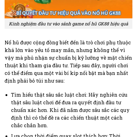
Kinh nghiệm đầu tư vào sảnh game nổ hũ GK88 hiệu quả
Nổ hũ được cộng đồng biết đến là trò chơi phụ thuộc
khá lớn vào yếu tố may mắn, nhưng không thể vì
vậy mà phủ nhận sự chuẩn bị kỹ lưỡng về mặt chiến
thuật khi tham gia đầu tư. Tiếp sau đây, người chơi
có thể điểm qua một vài bí kíp nổi bật mà bạn nhất
định phải bỏ túi như sau:
Tìm hiểu thật sâu sắc luật chơi: Hãy nghiên cứu
thật sâu luật chơi để đưa ra quyết định đầu tư
chuẩn xác hơn. Khi đã nắm được sâu sắc các quy
định thì có thể đề ra các chiến thuật một cách
chắc chắn hơn.
Lựa chọn thời điểm quay slot thích hợp: Thời