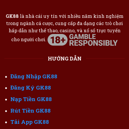
GK88
là nhà cái uy tín với nhiều năm kinh nghiệm
trong ngành cá cược, cung cấp đa dạng các trò chơi
hấp dẫn như thể thao, casino, và xổ số trực tuyến
cho người chơi.
HƯỚNG DẪN
Đăng Nhập GK88
Đăng Ký GK88
Nạp Tiền GK88
Rút Tiền GK88
Tải App GK88