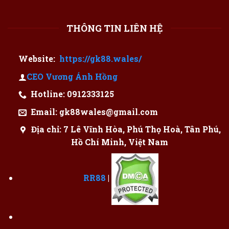
THÔNG TIN LIÊN HỆ
Website:
https://gk88.wales/
CEO Vương Ánh Hồng
Hotline: 0912333125
Email:
gk88wales@gmail.com
Địa chỉ: 7 Lê Vĩnh Hòa, Phú Thọ Hoà, Tân Phú,
Hồ Chí Minh, Việt Nam
RR88
|