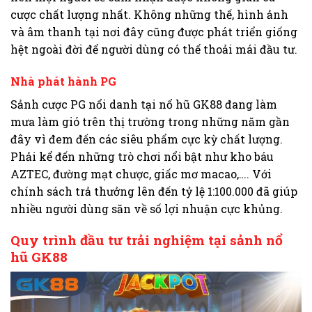
cược chất lượng nhất. Không những thế, hình ảnh
và âm thanh tại nơi đây cũng được phát triển giống
hệt ngoài đời để người dùng có thể thoải mái đầu tư.
Nhà phát hành PG
Sảnh cược PG nổi danh tại nổ hũ GK88 đang làm
mưa làm gió trên thị trường trong những năm gần
đây vì đem đến các siêu phẩm cực kỳ chất lượng.
Phải kể đến những trò chơi nổi bật như kho báu
AZTEC, đường mạt chược, giấc mơ macao,…. Với
chính sách trả thưởng lên đến tỷ lệ 1:100.000 đã giúp
nhiều người dùng săn về số lợi nhuận cực khủng.
Quy trình đầu tư trải nghiệm tại sảnh nổ
hũ GK88