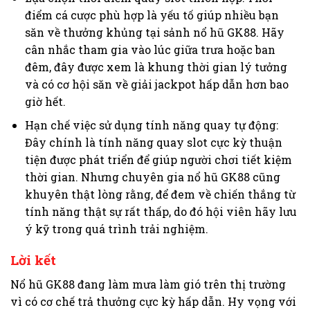
điểm cá cược phù hợp là yếu tố giúp nhiều bạn
săn về thưởng khủng tại sảnh nổ hũ GK88. Hãy
cân nhắc tham gia vào lúc giữa trưa hoặc ban
đêm, đây được xem là khung thời gian lý tưởng
và có cơ hội săn về giải jackpot hấp dẫn hơn bao
giờ hết.
Hạn chế việc sử dụng tính năng quay tự động:
Đây chính là tính năng quay slot cực kỳ thuận
tiện được phát triển để giúp người chơi tiết kiệm
thời gian. Nhưng chuyên gia nổ hũ GK88 cũng
khuyên thật lòng rằng, để đem về chiến thắng từ
tính năng thật sự rất thấp, do đó hội viên hãy lưu
ý kỹ trong quá trình trải nghiệm.
Lời kết
Nổ hũ GK88 đang làm mưa làm gió trên thị trường
vì có cơ chế trả thưởng cực kỳ hấp dẫn. Hy vọng với