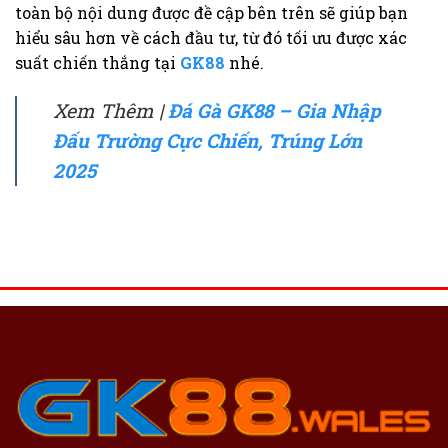
toàn bộ nội dung được đề cập bên trên sẽ giúp bạn
hiểu sâu hơn về cách đầu tư, từ đó tối ưu được xác
suất chiến thắng tại
GK88
nhé.
Xem Thêm |
Đá Gà GK88 – Gia Nhập
Đấu Trường Cực Chiến, Trúng Lớn
2025