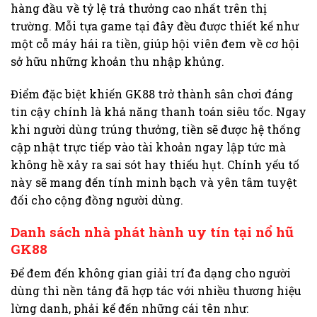
hàng đầu về tỷ lệ trả thưởng cao nhất trên thị
trường. Mỗi tựa game tại đây đều được thiết kế như
một cỗ máy hái ra tiền, giúp hội viên đem về cơ hội
sở hữu những khoản thu nhập khủng.
Điểm đặc biệt khiến GK88 trở thành sân chơi đáng
tin cậy chính là khả năng thanh toán siêu tốc. Ngay
khi người dùng trúng thưởng, tiền sẽ được hệ thống
cập nhật trực tiếp vào tài khoản ngay lập tức mà
không hề xảy ra sai sót hay thiếu hụt. Chính yếu tố
này sẽ mang đến tính minh bạch và yên tâm tuyệt
đối cho cộng đồng người dùng.
Danh sách nhà phát hành uy tín tại nổ hũ
GK88
Để đem đến không gian giải trí đa dạng cho người
dùng thì nền tảng đã hợp tác với nhiều thương hiệu
lừng danh, phải kể đến những cái tên như: