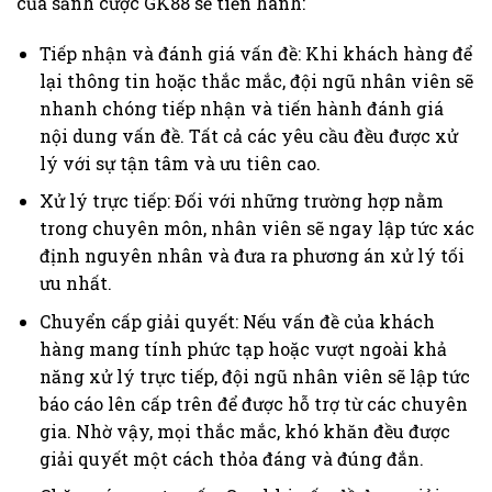
của sảnh cược GK88 sẽ tiến hành:
Tiếp nhận và đánh giá vấn đề: Khi khách hàng để
lại thông tin hoặc thắc mắc, đội ngũ nhân viên sẽ
nhanh chóng tiếp nhận và tiến hành đánh giá
nội dung vấn đề. Tất cả các yêu cầu đều được xử
lý với sự tận tâm và ưu tiên cao.
Xử lý trực tiếp: Đối với những trường hợp nằm
trong chuyên môn, nhân viên sẽ ngay lập tức xác
định nguyên nhân và đưa ra phương án xử lý tối
ưu nhất.
Chuyển cấp giải quyết: Nếu vấn đề của khách
hàng mang tính phức tạp hoặc vượt ngoài khả
năng xử lý trực tiếp, đội ngũ nhân viên sẽ lập tức
báo cáo lên cấp trên để được hỗ trợ từ các chuyên
gia. Nhờ vậy, mọi thắc mắc, khó khăn đều được
giải quyết một cách thỏa đáng và đúng đắn.