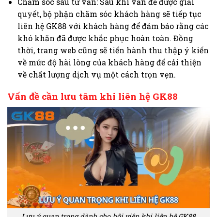
Chăm sóc sau tư vấn: Sau khi vấn đề được giải
quyết, bộ phận chăm sóc khách hàng sẽ tiếp tục
liên hệ GK88 với khách hàng để đảm bảo rằng các
khó khăn đã được khắc phục hoàn toàn. Đồng
thời, trang web cũng sẽ tiến hành thu thập ý kiến
về mức độ hài lòng của khách hàng để cải thiện
về chất lượng dịch vụ một cách trọn vẹn.
Vấn đề cần lưu tâm khi liên hệ GK88
Lưu ý quan trọng dành cho hội viên khi liên hệ GK88