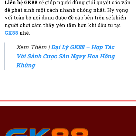
Liên hệ GK88
sẽ giúp người dùng giải quyết các vấn
đề phát sinh một cách nhanh chóng nhất. Hy vọng
với toàn bộ nội dung được đề cập bên trên sẽ khiến
người chơi cảm thấy yên tâm hơn khi đầu tư tại
GK88
nhé.
Xem Thêm |
Đại Lý GK88 – Hợp Tác
Với Sảnh Cược Săn Ngay Hoa Hồng
Khủng