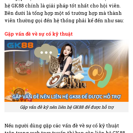
hệ GK88 chính là giải pháp tốt nhất cho hội viên.
Bên dưới là tổng hợp một số trường hợp mà thành
viên thường gọi đến hệ thống phải kể đến như sau:
Gặp vấn đề về sự cố kỹ thuật
Gặp vấn đề kỹ nên liên hệ GK88 để được hỗ trợ
Nếu người dùng gặp các vấn đề về sự cố kỹ thuật
trên trang web trực tuyến thì bạn cần liên hệ GK88