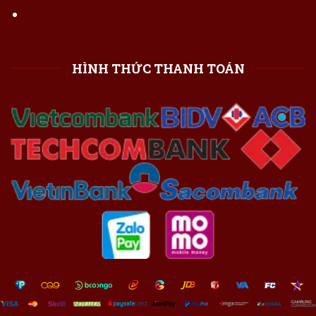
HÌNH THỨC THANH TOÁN