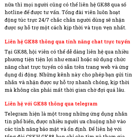
nữa thì mọi người cũng có thể liên hệ GK88 qua số
hotline để được tư vấn. Tổng đài viên luôn hoạt
động túc trực 24/7 chắc chắn người dùng sẽ nhận
được sự hỗ trợ một cách kịp thời và trọn vẹn nhất.
Liên hệ GK88 thông qua tính năng chat trực tuyến
Tại GK88, hội viên có thể dễ dàng liên hệ qua nhiều
phương tiện tiện lợi như email hoặc sử dụng chức
năng chat trực tuyến có sẵn trên trang web và ứng
dụng di động. Những kênh này cho phép bạn gửi tin
nhắn và nhận được sự hỗ trợ nhanh chóng, kịp thời
mà không cần phải mất thời gian chờ đợi quá lâu.
Liên hệ với GK88 thông qua telegram
Telegram hiện là một trong những ứng dụng nhắn
tin phổ biến, được nhiều người ưa chuộng nhờ vào
các tính năng bảo mật và ổn định. Để liên hệ với
tổng đài CSKH GK88, bạn chỉ cần tìm và tham gia