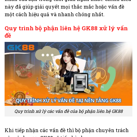
này đã giúp giải quyết mọi thắc mắc hoặc vấn đề
một cách hiệu quả và nhanh chóng nhất.
Quy trình bộ phận liên hệ GK88 xử lý vấn
đề
Quy trình xử lý các vấn đề của bộ phận liên hệ GK88
Khi tiếp nhận các vấn đề thì bộ phận chuyên trách